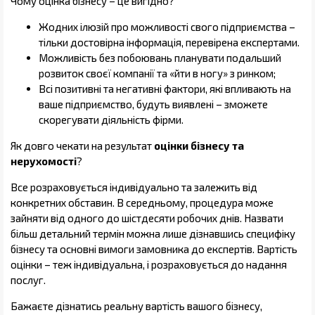
Чому оцінка бізнесу – це вигідно?
Жодних ілюзій про можливості свого підприємства –
тільки достовірна інформація, перевірена експертами.
Можливість без побоювань планувати подальший
розвиток своєї компанії та «йти в ногу» з ринком;
Всі позитивні та негативні фактори, які впливають на
ваше підприємство, будуть виявлені – зможете
скорегувати діяльність фірми.
Як довго чекати на результат
оцінки бізнесу та
нерухомості
?
Все розраховується індивідуально та залежить від
конкретних обставин. В середньому, процедура може
зайняти від одного до шістдесяти робочих днів. Назвати
більш детальний термін можна лише дізнавшись специфіку
бізнесу та основні вимоги замовника до експертів. Вартість
оцінки – теж індивідуальна, і розраховується до надання
послуг.
Бажаєте дізнатись реальну вартість вашого бізнесу,