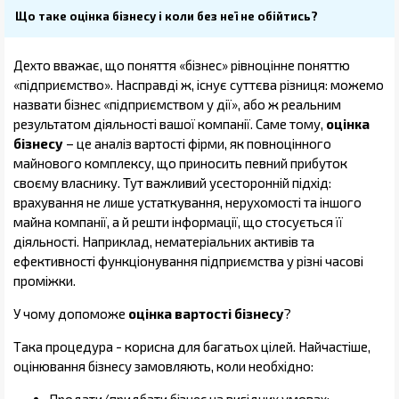
Що таке оцінка бізнесу і коли без неї не обійтись?
Дехто вважає, що поняття «бізнес» рівноцінне поняттю
«підприємство». Насправді ж, існує суттєва різниця: можемо
назвати бізнес «підприємством у дії», або ж реальним
результатом діяльності вашої компанії. Саме тому,
оцінка
бізнесу
– це аналіз вартості фірми, як повноцінного
майнового комплексу, що приносить певний прибуток
своєму власнику. Тут важливий усесторонній підхід:
врахування не лише устаткування, нерухомості та іншого
майна компанії, а й решти інформації, що стосується її
діяльності. Наприклад, нематеріальних активів та
ефективності функціонування підприємства у різні часові
проміжки.
У чому допоможе
оцінка вартості бізнесу
?
Така процедура - корисна для багатьох цілей. Найчастіше,
оцінювання бізнесу замовляють, коли необхідно: