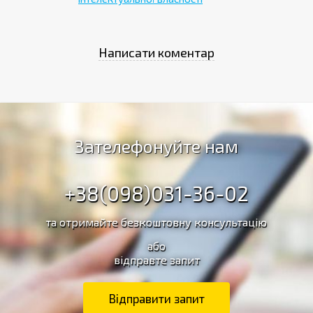
Зателефонуйте нам
+38(098)031-36-02
та отримайте безкоштовну консультацію
або
відправте запит
Відправити запит