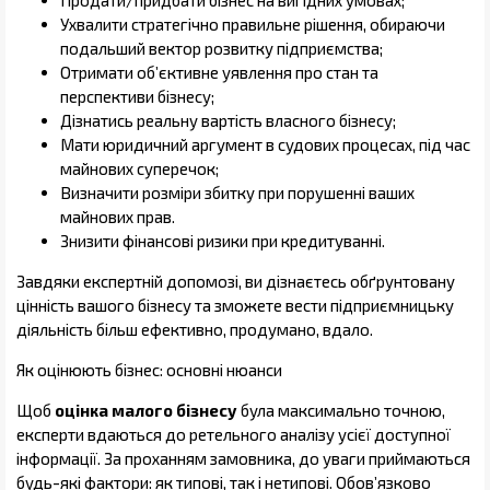
Продати/придбати бізнес на вигідних умовах;
Ухвалити стратегічно правильне рішення, обираючи
подальший вектор розвитку підприємства;
Отримати об’єктивне уявлення про стан та
перспективи бізнесу;
Дізнатись реальну вартість власного бізнесу;
Мати юридичний аргумент в судових процесах, під час
майнових суперечок;
Визначити розміри збитку при порушенні ваших
майнових прав.
Знизити фінансові ризики при кредитуванні.
Завдяки експертній допомозі, ви дізнаєтесь обґрунтовану
цінність вашого бізнесу та зможете вести підприємницьку
діяльність більш ефективно, продумано, вдало.
Як оцінюють бізнес: основні нюанси
Щоб
оцінка малого бізнесу
була максимально точною,
експерти вдаються до ретельного аналізу усієї доступної
інформації. За проханням замовника, до уваги приймаються
будь-які фактори: як типові, так і нетипові. Обов’язково