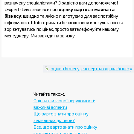
визначену спеціалістами? З радістю вам допоможемо!
«Expert-Lviv» знає все про
оцінку вартості майна та
бізнесу
: швидко та якісно підготуємо для вас потрібну
інформацію. Щоб отримати безкоштовну консультацію та
зорієнтуватись по цінах, просто зателефонуйте нашому
менеджеру. Ми завжди на зв’язку.
оцінка бізнесу
експертна оцінка бізнесу
Оцінка житлової нерухомості:
важливі аспекти
Що варто знати про оцінку
земельних ділянок?
Все, що варто знати про оцінку
інтелектуальної власності