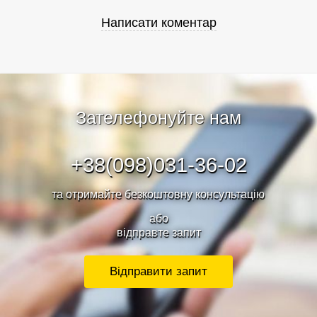
Зателефонуйте нам
+38(098)031-36-02
та отримайте безкоштовну консультацію
або
відправте запит
Відправити запит